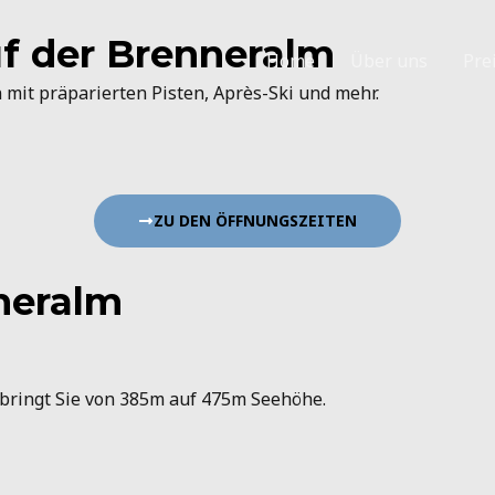
uf der Brenneralm
Home
Über uns
Pre
n
mit
präparierten
Pisten,
Après-
Ski
und
mehr.
ZU DEN ÖFFNUNGSZEITEN
neralm
bringt Sie von 385m auf 475m Seehöhe.