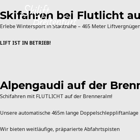
Skip
content
to
Skifahren bei Flutlicht a
content
Erlebe
Wintersport
in
Stadtnähe –
465
Meter
Liftvergnüge
LIFT IST IN BETRIEB!
Alpengaudi auf der Bren
Schifahren mit
FLUTLICHT
auf der Brenneralm!
Unsere automatische 465m lange Doppelschleppliftanlage 
Wir bieten weitläufige, präparierte Abfahrtspisten